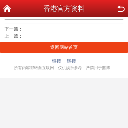
香港官方资料
下一篇：
上一篇：
返回网站首页
链接
链接
所有内容都转自互联网！仅供娱乐参考，严禁用于赌博！