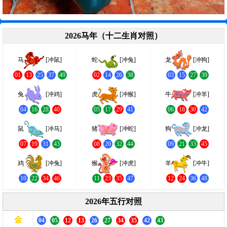
2026马年（十二生肖对照）
马
[冲鼠]
蛇
[冲兔]
龙
[冲狗]
01
13
25
37
49
02
14
26
38
03
15
27
39
兔
[冲鸡]
虎
[冲猴]
牛
[冲羊]
04
16
28
40
05
17
29
41
06
18
30
42
鼠
[冲马]
猪
[冲蛇]
狗
[冲龙]
07
19
31
43
08
20
32
44
09
21
33
45
鸡
[冲兔]
猴
[冲虎]
羊
[冲牛]
10
22
34
46
11
23
35
47
12
24
36
48
2026年五行对照
金
04
05
12
13
26
27
34
35
42
43