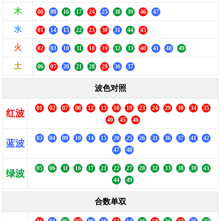
木
08
09
16
17
24
25
38
39
46
47
水
01
14
15
22
23
30
31
44
45
火
02
03
10
11
18
19
32
33
40
41
48
49
土
06
07
20
21
28
29
36
37
波色对照
01
02
07
08
12
13
18
19
23
24
29
30
34
35
红波
40
45
46
03
04
09
10
14
15
20
25
26
31
36
37
41
42
蓝波
47
48
05
06
11
16
17
21
22
27
28
32
33
38
39
43
绿波
44
49
合数单双