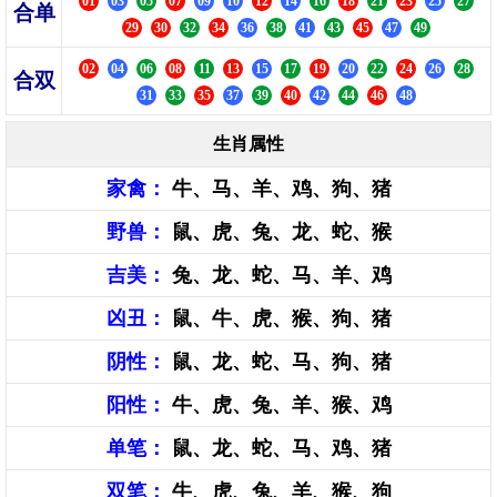
01
03
05
07
09
10
12
14
16
18
21
23
25
27
合单
29
30
32
34
36
38
41
43
45
47
49
02
04
06
08
11
13
15
17
19
20
22
24
26
28
合双
31
33
35
37
39
40
42
44
46
48
生肖属性
家禽：
牛、马、羊、鸡、狗、猪
野兽：
鼠、虎、兔、龙、蛇、猴
吉美：
兔、龙、蛇、马、羊、鸡
凶丑：
鼠、牛、虎、猴、狗、猪
阴性：
鼠、龙、蛇、马、狗、猪
阳性：
牛、虎、兔、羊、猴、鸡
单笔：
鼠、龙、蛇、马、鸡、猪
双笔：
牛、虎、兔、羊、猴、狗