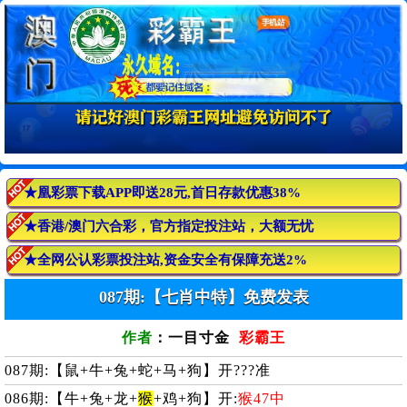
★凰彩票下载APP即送28元,首日存款优惠38%
★香港/澳门六合彩，官方指定投注站，大额无忧
★全网公认彩票投注站,资金安全有保障充送2%
087
期:【七肖中特】免费发表
作者
：一目寸金
彩霸王
087期:【鼠+牛+兔+蛇+马+狗】开???准
086期:【牛+兔+龙+
猴
+鸡+狗】开:
猴47中