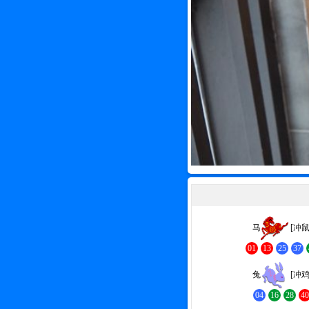
马
[冲鼠
01
13
25
37
兔
[冲鸡
04
16
28
4