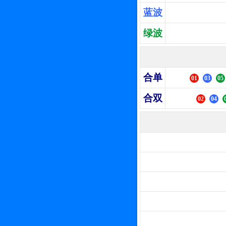
蓝波
绿波
合单
01
03
05
合双
02
04