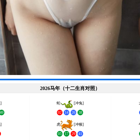
2026马年（十二生肖对照）
]
蛇
[冲兔]
49
02
14
26
38
]
虎
[冲猴]
0
05
17
29
41