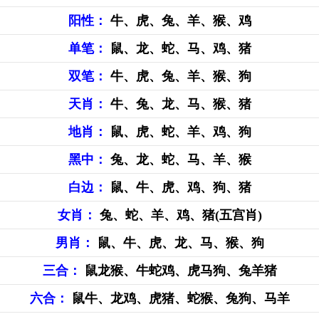
阳性：
牛、虎、兔、羊、猴、鸡
单笔：
鼠、龙、蛇、马、鸡、猪
双笔：
牛、虎、兔、羊、猴、狗
天肖：
牛、兔、龙、马、猴、猪
地肖：
鼠、虎、蛇、羊、鸡、狗
黑中：
兔、龙、蛇、马、羊、猴
白边：
鼠、牛、虎、鸡、狗、猪
女肖：
兔、蛇、羊、鸡、猪(五宫肖)
男肖：
鼠、牛、虎、龙、马、猴、狗
三合：
鼠龙猴、牛蛇鸡、虎马狗、兔羊猪
六合：
鼠牛、龙鸡、虎猪、蛇猴、兔狗、马羊